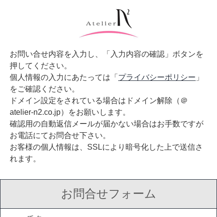
コ
ン
テ
ン
お問い合せ内容を入力し、「入力内容の確認」ボタンを
ツ
押してください。
個人情報の入力にあたっては「
プライバシーポリシー
」
へ
をご確認ください。
ス
ドメイン設定をされている場合はドメイン解除（＠
キ
atelier-n2.co.jp）をお願いします。
ッ
確認用の自動返信メールが届かない場合はお手数ですが
お電話にてお問合せ下さい。
プ
お客様の個人情報は、SSLにより暗号化した上で送信さ
れます。
お問合せフォーム