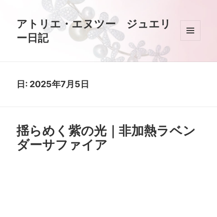
アトリエ・エヌツー ジュエリ
ー日記
メニュ
ーとウ
ィジェ
ット
日:
2025年7月5日
揺らめく紫の光｜非加熱ラベン
ダーサファイア