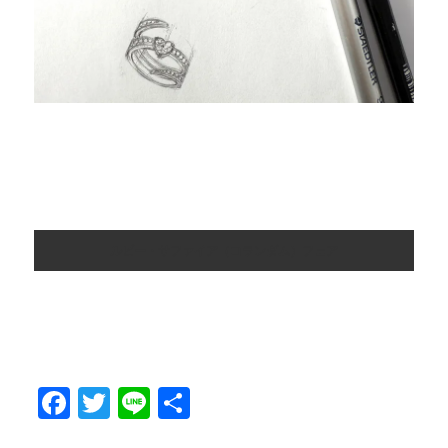
ルビー・サファイア（コランダム）フェア
F
T
Li
共
a
w
n
有