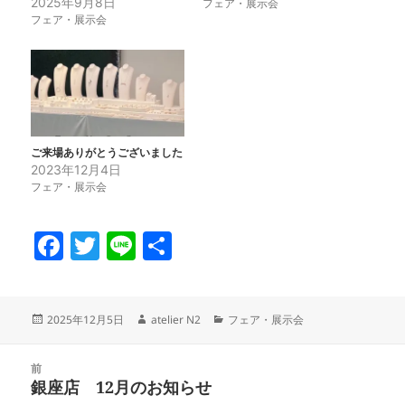
2025年9月8日
フェア・展示会
フェア・展示会
ご来場ありがとうございました
2023年12月4日
フェア・展示会
F
T
Li
共
a
w
n
有
c
itt
e
投
作
カ
2025年12月5日
atelier N2
フェア・展示会
e
er
稿
成
テ
日:
者
ゴ
b
投
リ
前
稿
o
銀座店 12月のお知らせ
ー
前
ナ