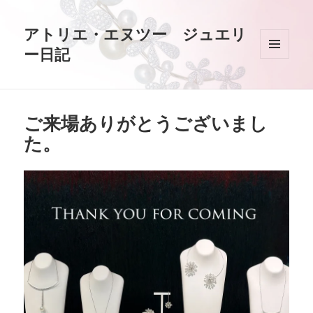
アトリエ・エヌツー ジュエリ
ー日記
メニュ
ーとウ
ィジェ
ット
ご来場ありがとうございまし
た。