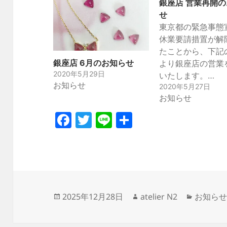
銀座店 営業再開
せ
東京都の緊急事態
休業要請措置が解
たことから、下記
銀座店 6月のお知らせ
より銀座店の営業
2020年5月29日
いたします。…
お知らせ
2020年5月27日
お知らせ
F
T
Li
共
a
w
n
有
c
itt
e
e
er
b
投
作
カ
o
2025年12月28日
atelier N2
お知ら
稿
成
テ
o
日:
者
ゴ