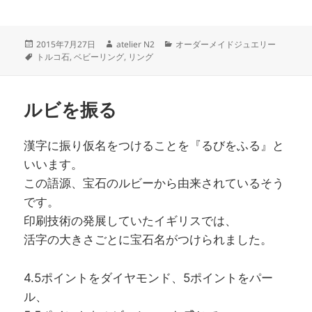
a
w
n
有
c
itt
e
投
作
カ
2015年7月27日
atelier N2
オーダーメイドジュエリー
e
er
稿
タ
成
テ
トルコ石
,
ベビーリング
,
リング
日:
グ
者
ゴ
b
リ
o
ー
ルビを振る
o
k
漢字に振り仮名をつけることを『るびをふる』と
いいます。
この語源、宝石のルビーから由来されているそう
です。
印刷技術の発展していたイギリスでは、
活字の大きさごとに宝石名がつけられました。
4.5ポイントをダイヤモンド、5ポイントをパー
ル、