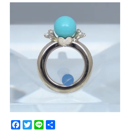
F
T
Li
共