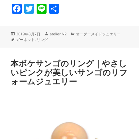
F
T
Li
共
a
w
n
有
c
itt
e
投
作
カ
2019年3月7日
atelier N2
オーダーメイドジュエリー
e
er
稿
タ
成
テ
ガーネット
,
リング
日:
グ
者
ゴ
b
リ
o
ー
本ボケサンゴのリング｜やさし
o
いピンクが美しいサンゴのリフ
k
ォームジュエリー