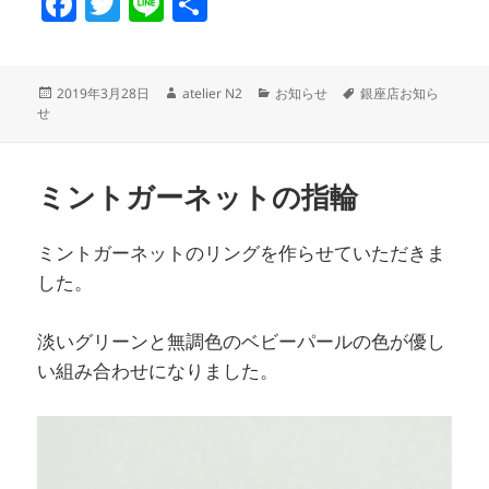
F
T
Li
共
a
w
n
有
c
itt
e
投
作
カ
タ
2019年3月28日
atelier N2
お知らせ
銀座店お知ら
e
er
稿
成
テ
グ
せ
日:
者
ゴ
b
リ
o
ー
ミントガーネットの指輪
o
k
ミントガーネットのリングを作らせていただきま
した。
淡いグリーンと無調色のベビーパールの色が優し
い組み合わせになりました。