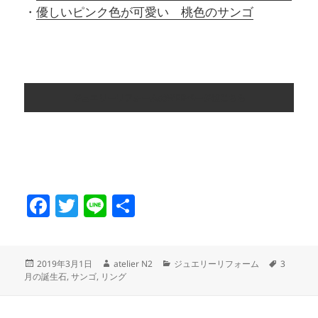
・
優しいピンク色が可愛い 桃色のサンゴ
ジュエリーリフォームのWEBページはこちら
F
T
Li
共
a
w
n
有
c
itt
e
投
作
カ
タ
2019年3月1日
atelier N2
ジュエリーリフォーム
3
e
er
稿
成
テ
グ
月の誕生石
,
サンゴ
,
リング
日:
者
ゴ
b
リ
ー