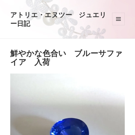
アトリエ・エヌツー ジュエリ
ー日記
メニュ
ーとウ
ィジェ
ット
鮮やかな色合い ブルーサファ
イア 入荷