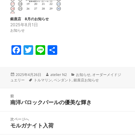
銀座店 8月のお知らせ
2025年8月1日
お知らせ
F
T
Li
共
a
w
n
有
c
itt
e
投
作
カ
2025年4月26日
atelier N2
お知らせ
,
オーダーメイドジ
e
er
稿
タ
成
テ
ュエリー
トルマリン
,
ペンダント
,
銀座店お知らせ
日:
グ
者
ゴ
b
リ
投
o
ー
前
稿
南洋バロックパールの優美な輝き
前
o
ナ
の
ビ
k
投
次ページへ
ゲ
稿:
モルガナイト入荷
次
ー
の
シ