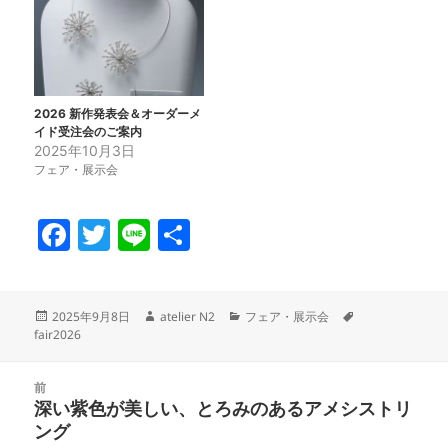
2026 新作発表会＆オーダーメ
イド受注会のご案内
2025年10月3日
フェア・展示会
F
T
Li
共
a
w
n
有
c
itt
e
投
作
カ
タ
2025年9月8日
atelier N2
フェア・展示会
e
er
稿
成
テ
グ
fair2026
日:
者
ゴ
b
リ
投
o
ー
前
稿
深い紫色が美しい、とろみのあるアメシストリ
前
o
ナ
ング
の
ビ