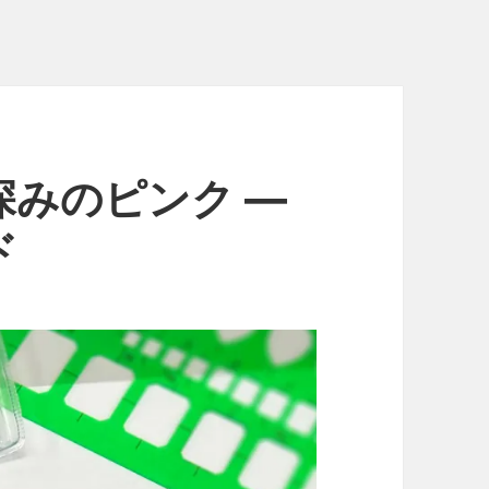
みのピンク ―
ド