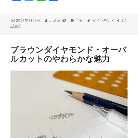
a
w
n
有
c
itt
e
投
作
カ
タ
2026年5月1日
atelier N2
宝石
ダイヤモンド
,
４月の
e
er
稿
成
テ
グ
誕生石
日:
者
ゴ
b
リ
o
ー
ブラウンダイヤモンド・オーバ
o
ルカットのやわらかな魅力
k