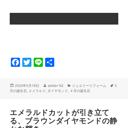
ジュエリーリフォーム WEBページはこちら
F
T
Li
共
a
w
n
有
c
itt
e
投
作
カ
タ
2026年5月18日
atelier N2
ジュエリーリフォーム
5
e
er
稿
成
テ
グ
月の誕生石
,
エメラルド
,
ダイヤモンド
,
４月の誕生石
日:
者
ゴ
b
リ
o
ー
エメラルドカットが引き立て
o
る、ブラウンダイヤモンドの静
k