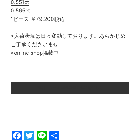
0.551ct
0.565ct
1ピース ￥79,200税込
※入荷状況は日々変動しております。あらかじめ
ご了承くださいませ。
※online shop掲載中
宝石・ルース ONLINE SHOPはこちら
F
T
Li
共