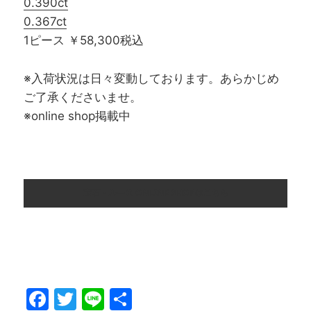
0.390ct
0.367ct
1ピース ￥58,300税込
※入荷状況は日々変動しております。あらかじめ
ご了承くださいませ。
※online shop掲載中
宝石・ルース ONLINE SHOPはこちら
F
T
Li
共