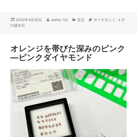
a
w
n
有
c
itt
e
投
作
カ
タ
2026年4月30日
atelier N2
宝石
ダイヤモンド
,
４月
e
er
稿
成
テ
グ
の誕生石
日:
者
ゴ
b
リ
o
ー
オレンジを帯びた深みのピンク
o
―ピンクダイヤモンド
k