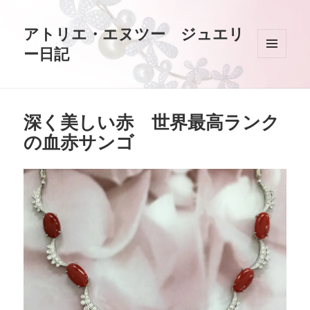
アトリエ・エヌツー ジュエリ
ー日記
メニュ
ーとウ
ィジェ
ット
深く美しい赤 世界最高ランク
の血赤サンゴ