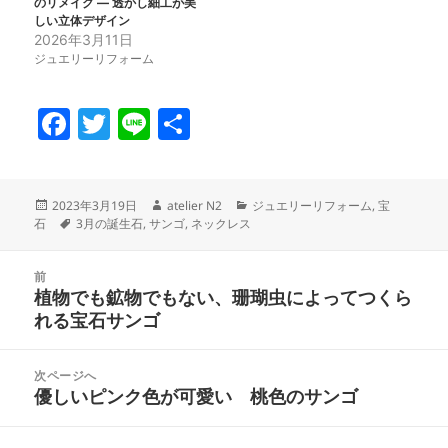
のリメイク ― 透かし細工が美
しい立体デザイン
2026年3月11日
ジュエリーリフォーム
F
T
Li
共
a
w
n
有
c
itt
e
投
作
カ
2023年3月19日
atelier N2
ジュエリーリフォーム
,
宝
e
er
稿
タ
成
テ
石
3月の誕生石
,
サンゴ
,
ネックレス
日:
グ
者
ゴ
b
リ
投
o
ー
前
稿
植物でも鉱物でもない、珊瑚虫によってつくら
前
o
ナ
れる宝石サンゴ
の
ビ
k
投
ゲ
稿:
次ページへ
ー
優しいピンク色が可愛い 桃色のサンゴ
次
シ
の
ョ
投