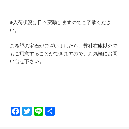
※入荷状況は日々変動しますのでご了承くださ
い。
ご希望の宝石がございましたら、弊社在庫以外で
もご用意することができますので、お気軽にお問
い合せ下さい。
F
T
Li
共
a
w
n
有