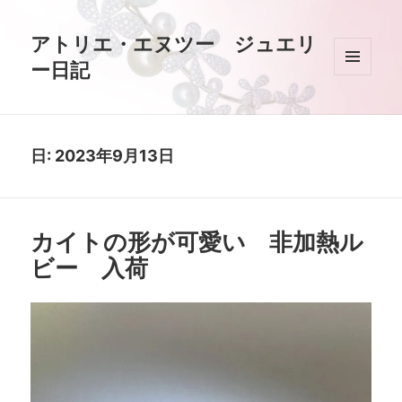
アトリエ・エヌツー ジュエリ
ー日記
メニュ
ーとウ
ィジェ
ット
日:
2023年9月13日
カイトの形が可愛い 非加熱ル
ビー 入荷