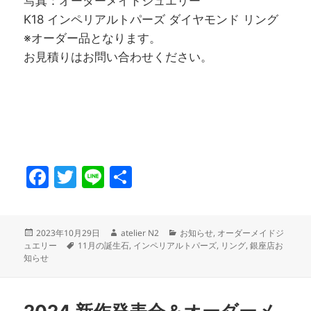
写真：オーダーメイドジュエリー
K18 インペリアルトパーズ ダイヤモンド リング
※オーダー品となります。
お見積りはお問い合わせください。
F
T
Li
共
a
w
n
有
c
itt
e
投
作
カ
2023年10月29日
atelier N2
お知らせ
,
オーダーメイドジ
e
er
稿
タ
成
テ
ュエリー
11月の誕生石
,
インペリアルトパーズ
,
リング
,
銀座店お
日:
グ
者
ゴ
b
知らせ
リ
o
ー
o