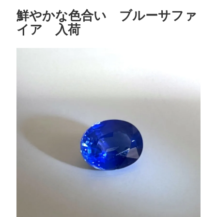
o
ー
鮮やかな色合い ブルーサファ
o
イア 入荷
k