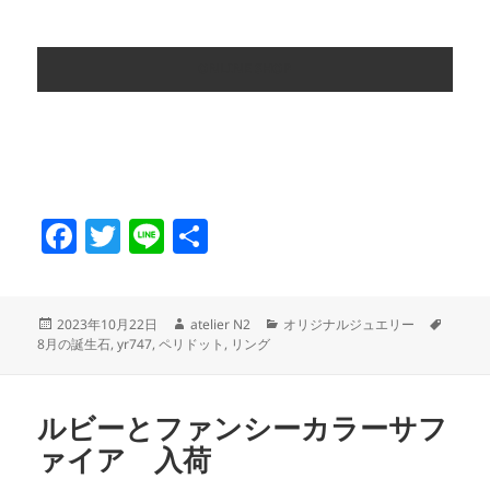
ONLINE SHOP
F
T
Li
共
a
w
n
有
c
itt
e
投
作
カ
タ
2023年10月22日
atelier N2
オリジナルジュエリー
e
er
稿
成
テ
グ
8月の誕生石
,
yr747
,
ペリドット
,
リング
日:
者
ゴ
b
リ
o
ー
ルビーとファンシーカラーサフ
o
ァイア 入荷
k