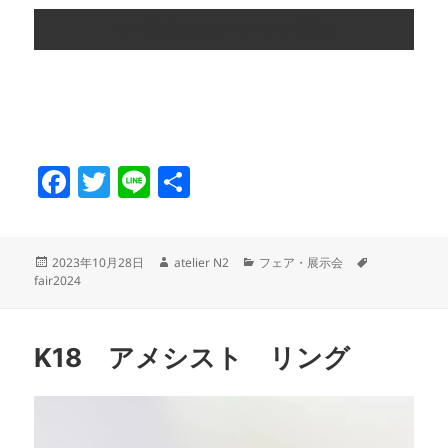
2024 新作発表会＆オーダーメイド受注会
F
T
Li
共
a
w
n
有
c
itt
e
投
作
カ
タ
2023年10月28日
atelier N2
フェア・展示会
e
er
稿
成
テ
グ
fair2024
日:
者
ゴ
b
リ
o
ー
K18 アメシスト リング
o
k