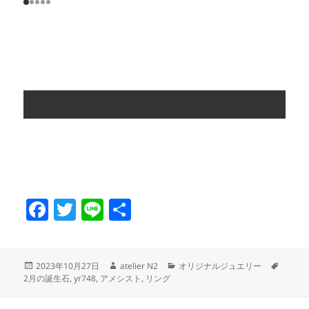
ONLINE SHOP
F
T
Li
共
a
w
n
有
c
itt
e
投
作
カ
タ
2023年10月27日
atelier N2
オリジナルジュエリー
e
er
稿
成
テ
グ
2月の誕生石
,
yr748
,
アメシスト
,
リング
日:
者
ゴ
b
リ