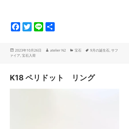
F
T
Li
共
a
w
n
有
c
itt
e
投
作
カ
タ
2023年10月26日
atelier N2
宝石
9月の誕生石
,
サフ
e
er
稿
成
テ
グ
ァイア
,
宝石入荷
日:
者
ゴ
b
リ
o
ー
K18 ペリドット リング
o
k