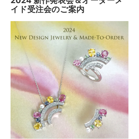
2024 新作発表会＆オーダーメ
k
イド受注会のご案内