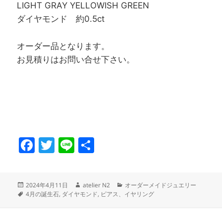
LIGHT GRAY YELLOWISH GREEN
ダイヤモンド 約0.5ct
オーダー品となります。
お見積りはお問い合せ下さい。
F
T
Li
共
a
w
n
有
c
itt
e
投
作
カ
2024年4月11日
atelier N2
オーダーメイドジュエリー
e
er
稿
タ
成
テ
4月の誕生石
,
ダイヤモンド
,
ピアス、イヤリング
日:
グ
者
ゴ
b
リ
ー