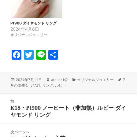
Pt900 ダイヤモンド リング
2024年4月8日
オリジナルジュエリー
F
T
Li
共
a
w
n
有
c
itt
e
投
作
カ
タ
2024年7月11日
atelier N2
オリジナルジュエリー
7
e
er
稿
成
テ
グ
月の誕生石
,
yr721
,
リング
,
ルビー
日:
者
ゴ
b
リ
投
o
ー
前
稿
K18・Pt900 ノーヒート（非加熱）ルビー ダイ
前
o
ナ
ヤモンド リング
の
ビ
k
投
ゲ
稿:
次ページへ
ー