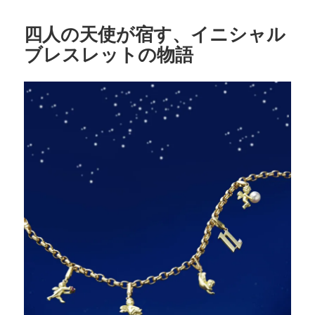
b
リ
o
ー
四人の天使が宿す、イニシャル
o
ブレスレットの物語
k