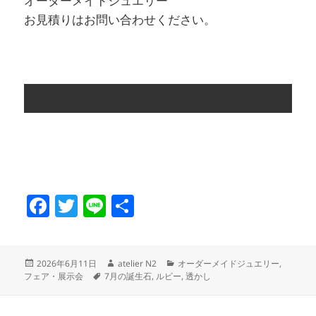
オーダーメイドジュエリー
お見積りはお問い合わせください。
2026 ルビー フェア
F
T
Li
共
a
w
n
有
c
itt
e
投
作
カ
2026年6月11日
atelier N2
オーダーメイドジュエリー
,
e
er
稿
タ
成
テ
フェア・展示会
7月の誕生石
,
ルビー
,
透かし
日:
グ
者
ゴ
b
リ
ー