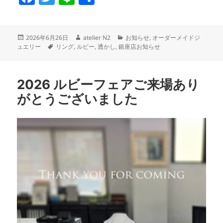
a
w
n
有
c
itt
e
投
作
カ
2026年6月26日
atelier N2
お知らせ
,
オーダーメイドジ
e
er
稿
タ
成
テ
ュエリー
リング
,
ルビー
,
透かし
,
銀座店お知らせ
日:
グ
者
ゴ
b
リ
o
ー
2026 ルビーフェアご来場あり
o
がとうございました
k