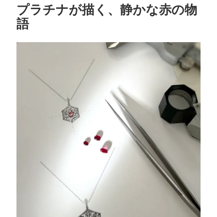
o
プラチナが描く、静かな赤の物
o
語
k