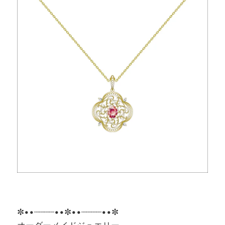
✼••┈┈┈┈••✼••┈┈┈┈••✼