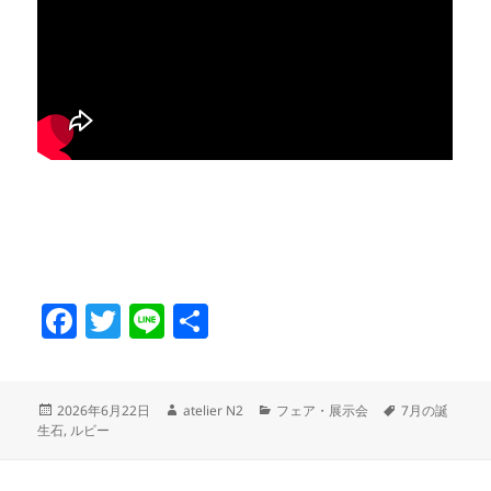
F
T
Li
共
a
w
n
有
c
itt
e
投
作
カ
タ
2026年6月22日
atelier N2
フェア・展示会
7月の誕
e
er
稿
成
テ
グ
生石
,
ルビー
日:
者
ゴ
b
リ
ー