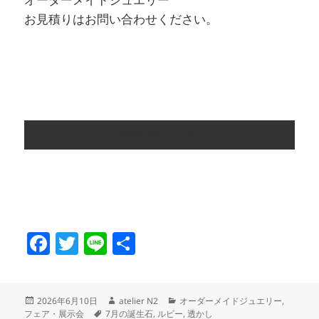
オーダーメイドジュエリー
お見積りはお問い合わせください。
2026 ルビー フェア
F
T
Li
共
a
w
n
有
c
itt
e
投
作
カ
2026年6月10日
atelier N2
オーダーメイドジュエリー
,
e
er
稿
タ
成
テ
フェア・展示会
7月の誕生石
,
ルビー
,
透かし