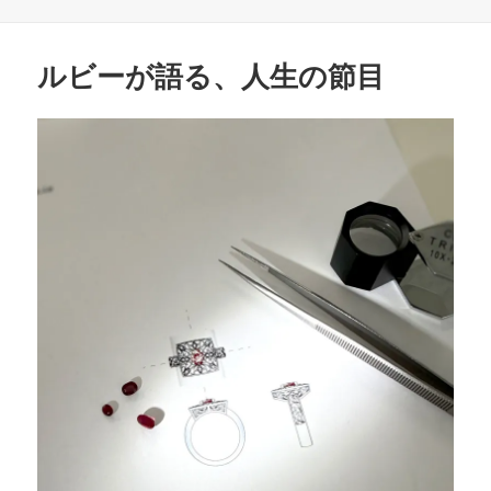
日:
グ
者
ゴ
b
リ
o
ー
ルビーが語る、人生の節目
o
k