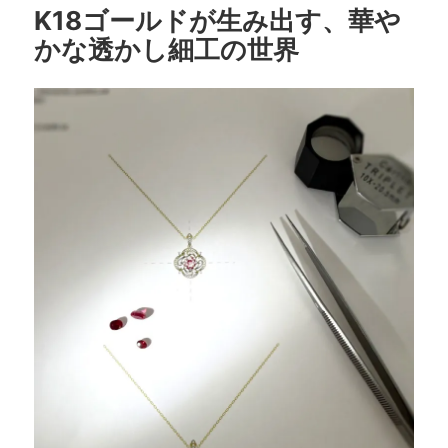
o
K18ゴールドが生み出す、華や
o
かな透かし細工の世界
k