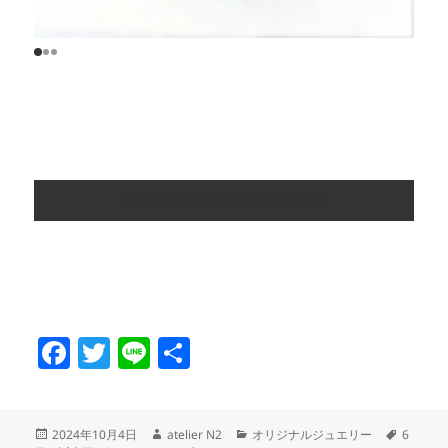
ORIGINAL JEWELRY ONLINE SHOP
F
T
Li
共
a
w
n
有
c
itt
e
投
作
カ
タ
2024年10月4日
atelier N2
オリジナルジュエリー
6