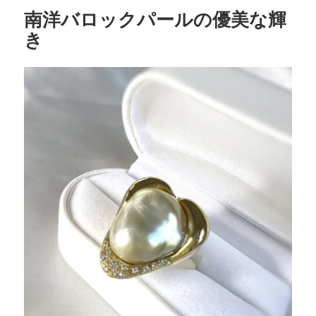
o
ー
南洋バロックパールの優美な輝
o
き
k