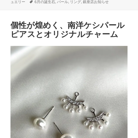
e
er
稿
タ
成
テ
ュエリー
6月の誕生石
,
パール
,
リング
,
銀座店お知らせ
日:
グ
者
ゴ
b
リ
o
ー
個性が煌めく、南洋ケシパール
o
ピアスとオリジナルチャーム
k