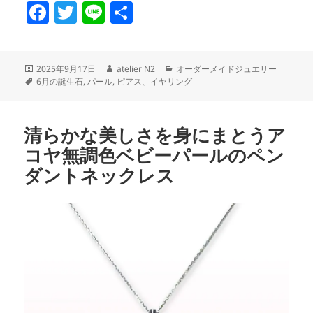
F
T
Li
共
a
w
n
有
c
itt
e
投
作
カ
2025年9月17日
atelier N2
オーダーメイドジュエリー
e
er
稿
タ
成
テ
6月の誕生石
,
パール
,
ピアス、イヤリング
日:
グ
者
ゴ
b
リ
o
ー
清らかな美しさを身にまとうア
o
コヤ無調色ベビーパールのペン
k
ダントネックレス