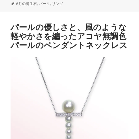
e
er
稿
タ
成
テ
6月の誕生石
,
パール
,
リング
日:
グ
者
ゴ
b
リ
o
ー
パールの優しさと、風のような
o
軽やかさを纏ったアコヤ無調色
k
パールのペンダントネックレス