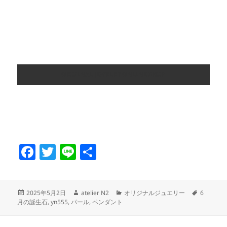
ORIGINAL JEWELRY ONLINE SHOP
F
T
Li
共
a
w
n
有
c
itt
e
投
作
カ
タ
2025年5月2日
atelier N2
オリジナルジュエリー
6
e
er
稿
成
テ
グ
月の誕生石
,
yn555
,
パール
,
ペンダント
日:
者
ゴ
b
リ