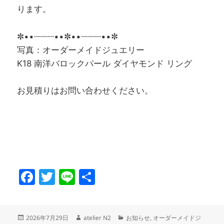
ります。
✼••┈┈┈┈••✼••┈┈┈┈••✼
写真：オーダーメイドジュエリー
K18 南洋バロックパール ダイヤモンド リング
お見積りはお問い合わせください。
F
T
Li
共
a
w
n
有
c
itt
e
投
作
カ
2026年7月29日
atelier N2
お知らせ
,
オーダーメイドジ