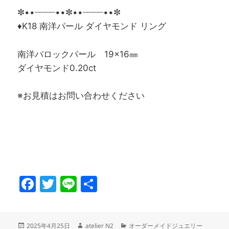
✼••┈┈┈┈••✼••┈┈┈┈••✼
♦K18 南洋パール ダイヤモンド リング
南洋バロックパール 19×16㎜
ダイヤモンド0.20ct
※お見積はお問い合わせください
F
T
Li
共
a
w
n
有
c
itt
e
投
作
カ
2025年4月25日
atelier N2
オーダーメイドジュエリー