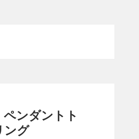
）ペンダントト
リング