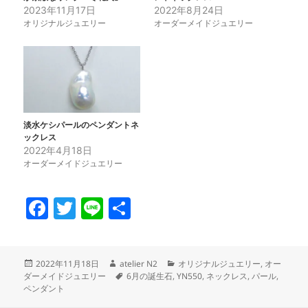
2023年11月17日
2022年8月24日
オリジナルジュエリー
オーダーメイドジュエリー
淡水ケシパールのペンダントネ
ックレス
2022年4月18日
オーダーメイドジュエリー
F
T
Li
共
a
w
n
有
c
itt
e
投
作
カ
2022年11月18日
atelier N2
オリジナルジュエリー
,
オー
e
er
稿
成
タ
テ
ダーメイドジュエリー
6月の誕生石
,
YN550
,
ネックレス
,
パール
,
日:
者
グ
ゴ
b
ペンダント
リ