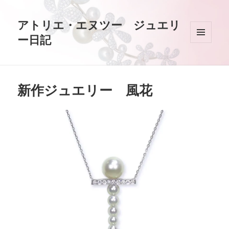
アトリエ・エヌツー ジュエリ
ー日記
メニュ
ーとウ
ィジェ
ット
新作ジュエリー 風花