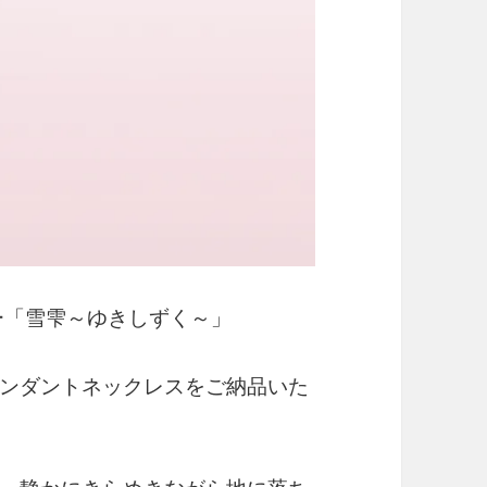
ー「雪雫～ゆきしずく～」
ンダントネックレスをご納品いた