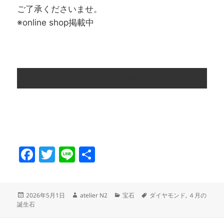
ご了承くださいませ。
※online shop掲載中
宝石・ルース ONLINE SHOPはこちら
F
T
Li
共
a
w
n
有
c
itt
e
投
作
カ
タ
2026年5月1日
atelier N2
宝石
ダイヤモンド
,
４月の
e
er
稿
成
テ
グ
誕生石
日:
者
ゴ
b
リ