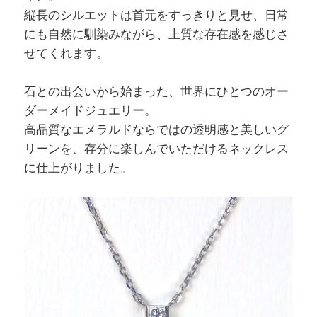
縦長のシルエットは首元をすっきりと見せ、日常
にも自然に馴染みながら、上質な存在感を感じさ
せてくれます。
石との出会いから始まった、世界にひとつのオー
ダーメイドジュエリー。
高品質なエメラルドならではの透明感と美しいグ
リーンを、存分に楽しんでいただけるネックレス
に仕上がりました。