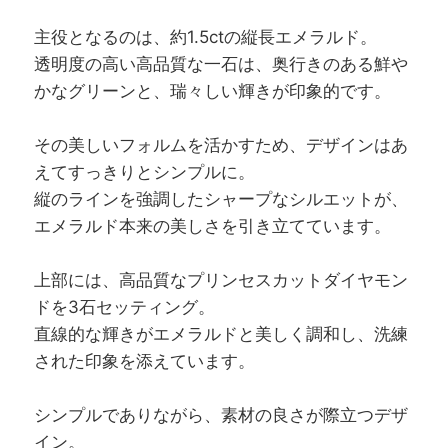
主役となるのは、約1.5ctの縦長エメラルド。
透明度の高い高品質な一石は、奥行きのある鮮や
かなグリーンと、瑞々しい輝きが印象的です。
その美しいフォルムを活かすため、デザインはあ
えてすっきりとシンプルに。
縦のラインを強調したシャープなシルエットが、
エメラルド本来の美しさを引き立てています。
上部には、高品質なプリンセスカットダイヤモン
ドを3石セッティング。
直線的な輝きがエメラルドと美しく調和し、洗練
された印象を添えています。
シンプルでありながら、素材の良さが際立つデザ
イン。