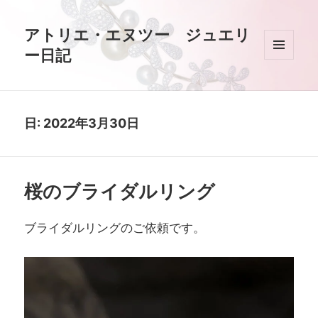
アトリエ・エヌツー ジュエリ
ー日記
メニュ
ーとウ
ィジェ
ット
日:
2022年3月30日
桜のブライダルリング
ブライダルリングのご依頼です。