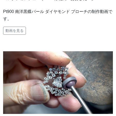
Pt900 南洋黒蝶パール ダイヤモンド ブローチの制作動画で
す。
動画を見る