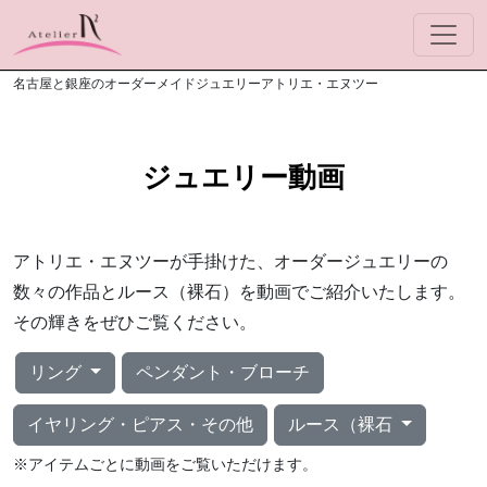
名古屋と銀座のオーダーメイドジュエリーアトリエ・エヌツー
ジュエリー動画
アトリエ・エヌツーが手掛けた、オーダージュエリーの
数々の作品とルース（裸石）を動画でご紹介いたします。
その輝きをぜひご覧ください。
リング
ペンダント・ブローチ
イヤリング・ピアス・その他
ルース（裸石
※アイテムごとに動画をご覧いただけます。