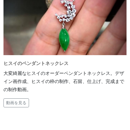
ヒスイのペンダントネックレス
大変綺麗なヒスイのオーダーペンダントネックレス。デザ
イン画作成、ヒスイの枠の制作、石留、仕上げ、完成まで
の制作動画。
動画を見る