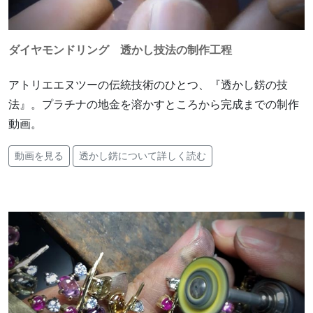
ダイヤモンドリング 透かし技法の制作工程
アトリエエヌツーの伝統技術のひとつ、『透かし錺の技
法』。プラチナの地金を溶かすところから完成までの制作
動画。
動画を見る
透かし錺について詳しく読む