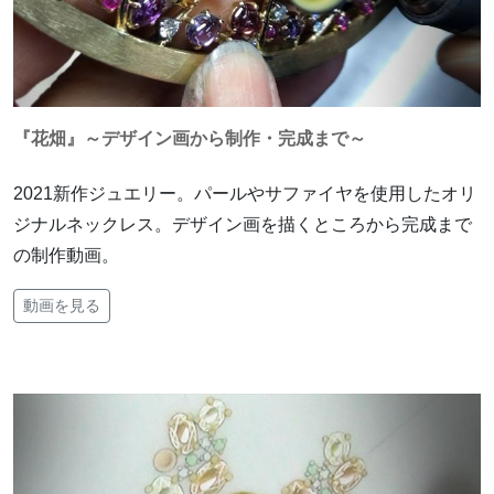
『花畑』～デザイン画から制作・完成まで～
2021新作ジュエリー。パールやサファイヤを使用したオリ
ジナルネックレス。デザイン画を描くところから完成まで
の制作動画。
動画を見る