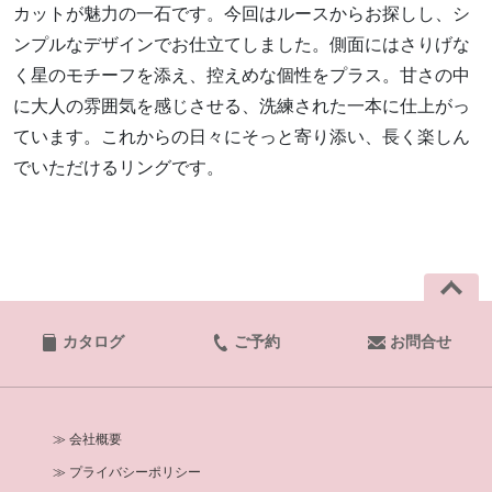
カットが魅力の一石です。今回はルースからお探しし、シ
ンプルなデザインでお仕立てしました。側面にはさりげな
く星のモチーフを添え、控えめな個性をプラス。甘さの中
に大人の雰囲気を感じさせる、洗練された一本に仕上がっ
ています。これからの日々にそっと寄り添い、長く楽しん
でいただけるリングです。
カタログ
ご予約
お問合せ
≫ 会社概要
≫ プライバシーポリシー