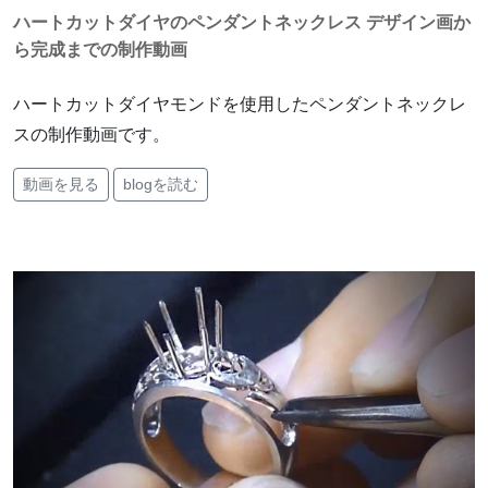
ハートカットダイヤのペンダントネックレス デザイン画か
ら完成までの制作動画
ハートカットダイヤモンドを使用したペンダントネックレ
スの制作動画です。
動画を見る
blogを読む