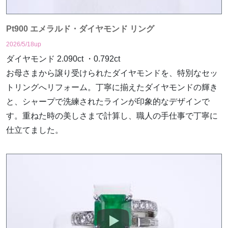
Pt900 エメラルド・ダイヤモンド リング
2026/5/18up
ダイヤモンド 2.090ct ・0.792ct
お母さまから譲り受けられたダイヤモンドを、特別なセッ
トリングへリフォーム。丁寧に揃えたダイヤモンドの輝き
と、シャープで洗練されたラインが印象的なデザインで
す。重ねた時の美しさまで計算し、職人の手仕事で丁寧に
仕立てました。