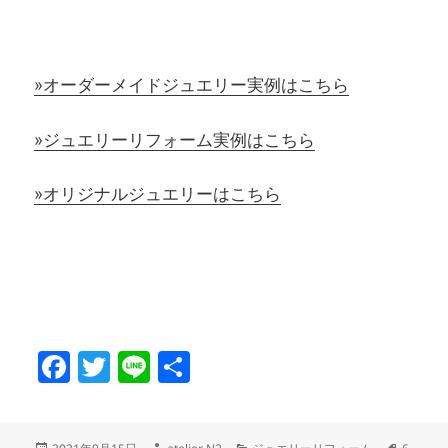
»オーダーメイドジュエリー実例はこちら
»ジュエリーリフォーム実例はこちら
»オリジナルジュエリーはこちら
F
T
Li
共
a
w
n
有
c
itt
e
投
作
カ
タ