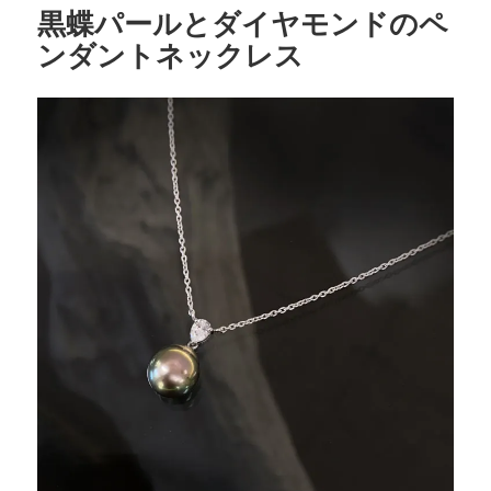
o
黒蝶パールとダイヤモンドのペ
o
ンダントネックレス
k