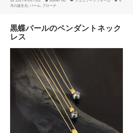
2021年9月15日
atelier N2
ジュエリーリフォーム
6
e
er
稿
成
テ
グ
月の誕生石
,
パール
,
ブローチ
日:
者
ゴ
b
リ
o
ー
黒蝶パールのペンダントネック
o
レス
k