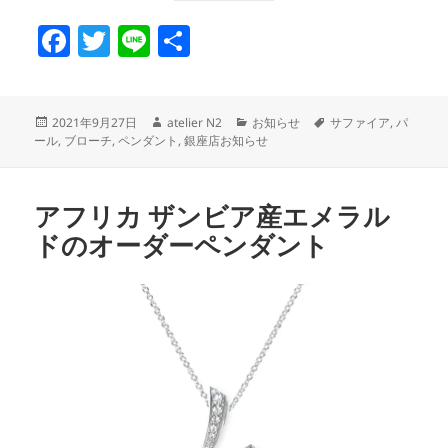
F
T
Li
共
a
w
n
有
c
itt
e
投
作
カ
タ
2021年9月27日
atelier N2
お知らせ
サファイア
,
パ
e
er
稿
成
テ
グ
ール
,
ブローチ
,
ペンダント
,
銀座店お知らせ
日:
者
ゴ
b
リ
o
ー
アフリカ ザンビア産エメラル
o
ドのオーダーペンダント
k