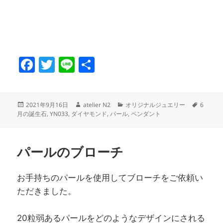
F
T
Li
共
a
w
n
有
c
itt
e
投
作
カ
タ
2021年9月16日
atelier N2
オリジナルジュエリー
6
e
er
稿
成
テ
グ
月の誕生石
,
YN033
,
ダイヤモンド
,
パール
,
ペンダント
日:
者
ゴ
b
リ
o
ー
パールのブローチ
o
k
お手持ちのパールを使用してブローチをご依頼い
ただきました。
20粒弱あるパールをどのようなデザインにされる