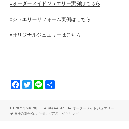
»オーダーメイドジュエリー実例はこちら
»ジュエリーリフォーム実例はこちら
»オリジナルジュエリーはこちら
F
T
Li
共
a
w
n
有
c
itt
e
投
作
カ
2021年9月20日
atelier N2
オーダーメイドジュエリー
e
er
稿
タ
成
テ
6月の誕生石
,
パール
,
ピアス、イヤリング
日:
グ
者
ゴ
b
リ
ー