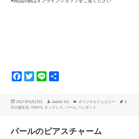
※商品詳細はオンラインショップをご覧ください
F
T
Li
共
a
w
n
有
c
itt
e
投
作
カ
タ
2021年9月23日
atelier N2
オリジナルジュエリー
6
e
er
稿
成
テ
グ
月の誕生石
,
YN316
,
ネックレス
,
パール
,
ペンダント
日:
者
ゴ
b
リ
o
ー
パールのピアスチャーム
o