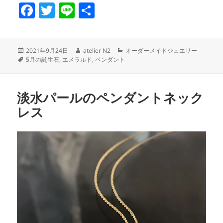
F
T
Li
共
a
w
n
有
c
itt
e
投
作
カ
2021年9月24日
atelier N2
オーダーメイドジュエリー
e
er
稿
タ
成
テ
5月の誕生石
,
エメラルド
,
ペンダント
日:
グ
者
ゴ
b
リ
o
ー
淡水パールのペンダントネック
o
レス
k