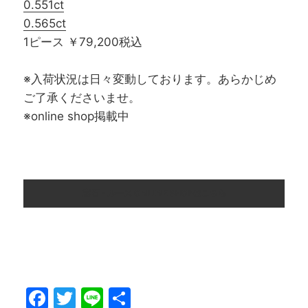
0.551ct
0.565ct
1ピース ￥79,200税込
※入荷状況は日々変動しております。あらかじめ
ご了承くださいませ。
※online shop掲載中
宝石・ルース ONLINE SHOPはこちら
F
T
Li
共