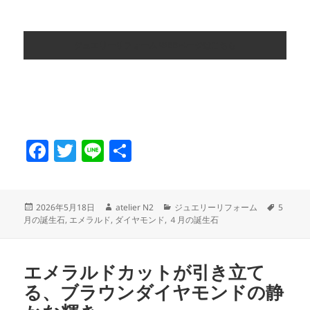
ジュエリーリフォーム WEBページはこちら
F
T
Li
共
a
w
n
有
c
itt
e
投
作
カ
タ
2026年5月18日
atelier N2
ジュエリーリフォーム
5
e
er
稿
成
テ
グ
月の誕生石
,
エメラルド
,
ダイヤモンド
,
４月の誕生石
日:
者
ゴ
b
リ
o
ー
エメラルドカットが引き立て
o
る、ブラウンダイヤモンドの静
k