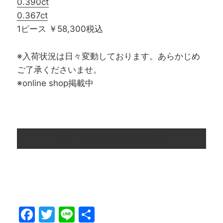
0.390ct
0.367ct
1ピース ￥58,300税込
※入荷状況は日々変動しております。あらかじめ
ご了承くださいませ。
※online shop掲載中
宝石・ルース ONLINE SHOPはこちら
F
T
Li
共