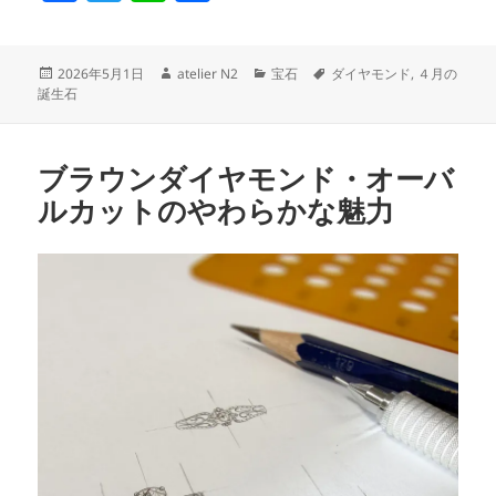
a
w
n
有
c
itt
e
投
作
カ
タ
2026年5月1日
atelier N2
宝石
ダイヤモンド
,
４月の
e
er
稿
成
テ
グ
誕生石
日:
者
ゴ
b
リ
o
ー
ブラウンダイヤモンド・オーバ
o
ルカットのやわらかな魅力
k