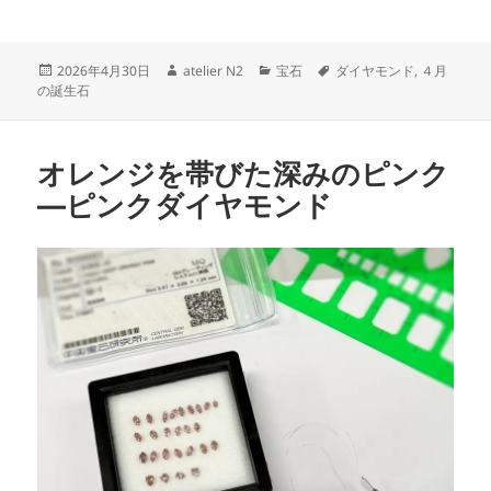
a
w
n
有
c
itt
e
投
作
カ
タ
2026年4月30日
atelier N2
宝石
ダイヤモンド
,
４月
e
er
稿
成
テ
グ
の誕生石
日:
者
ゴ
b
リ
o
ー
オレンジを帯びた深みのピンク
o
―ピンクダイヤモンド
k