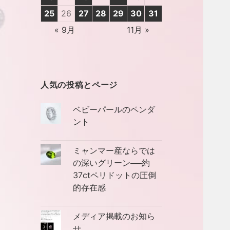
25
26
27
28
29
30
31
« 9月
11月 »
人気の投稿とページ
ベビーパールのペンダ
ント
ミャンマー産ならでは
の深いグリーン──約
37ctペリドットの圧倒
的存在感
メディア掲載のお知ら
せ