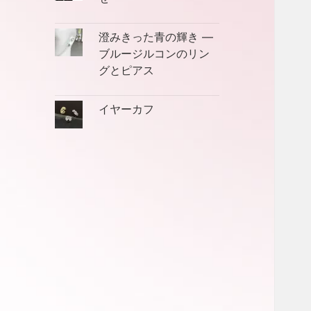
澄みきった青の輝き ―
ブルージルコンのリン
グとピアス
イヤーカフ