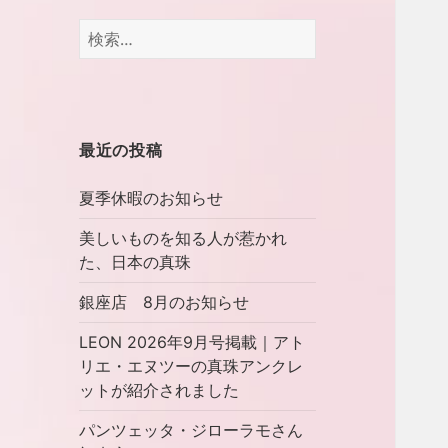
検
索:
最近の投稿
夏季休暇のお知らせ
美しいものを知る人が惹かれ
た、日本の真珠
銀座店 8月のお知らせ
LEON 2026年9月号掲載｜アト
リエ・エヌツーの真珠アンクレ
ットが紹介されました
パンツェッタ・ジローラモさん