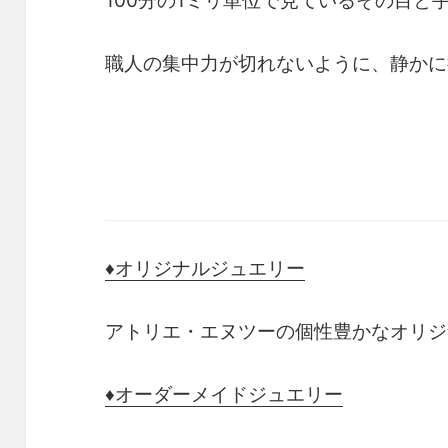
100分の1ミリ単位で見ているその目と
職人の集中力が切れないように、静かに
♦オリジナルジュエリー
アトリエ・エヌツーの個性豊かなオリジ
♦オーダーメイドジュエリー