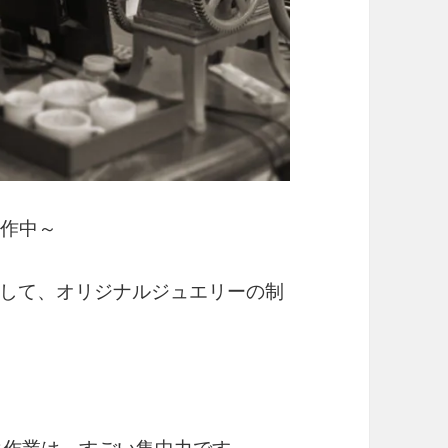
制作中～
して、オリジナルジュエリーの制