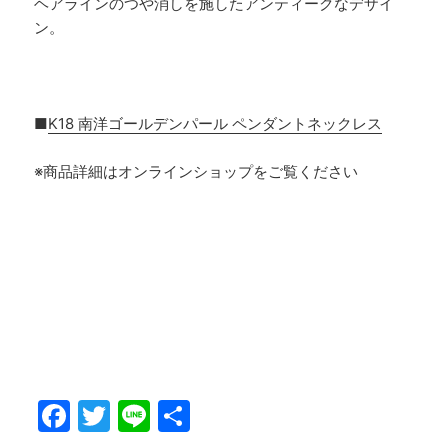
ヘアラインのつや消しを施したアンティークなデザイ
ン。
■
K18 南洋ゴールデンパール ペンダントネックレス
※商品詳細はオンラインショップをご覧ください
F
T
Li
共
a
w
n
有