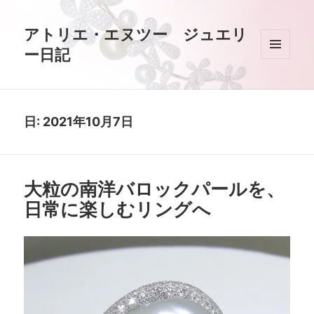
アトリエ・エヌツー ジュエリ
ー日記
メニュ
ーとウ
ィジェ
ット
日:
2021年10月7日
大粒の南洋バロックパールを、
日常に楽しむリングへ