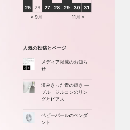
25
26
27
28
29
30
31
« 9月
11月 »
人気の投稿とページ
メディア掲載のお知ら
せ
澄みきった青の輝き ―
ブルージルコンのリン
グとピアス
ベビーパールのペンダ
ント