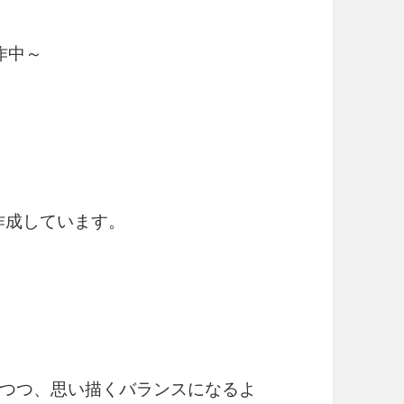
作中～
作成しています。
。
つつ、思い描くバランスになるよ