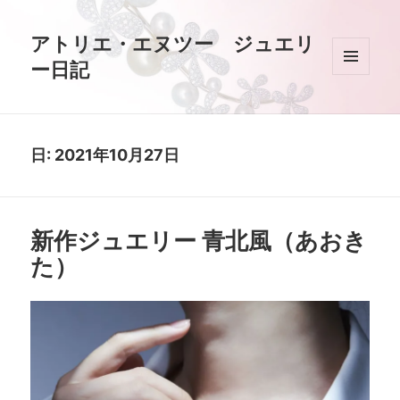
アトリエ・エヌツー ジュエリ
ー日記
メニュ
ーとウ
ィジェ
ット
日:
2021年10月27日
新作ジュエリー 青北風（あおき
た）