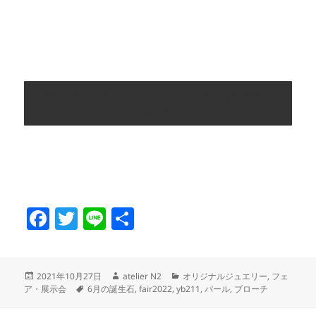
2022 新作発表会＆オーダーメイド受注会 カタログ請求は
こちら
F
T
Li
共
a
w
n
有
c
itt
e
投
作
カ
2021年10月27日
atelier N2
オリジナルジュエリー
,
フェ
e
er
稿
タ
成
テ
ア・展示会
6月の誕生石
,
fair2022
,
yb211
,
パール
,
ブローチ
日:
グ
者
ゴ
b
リ